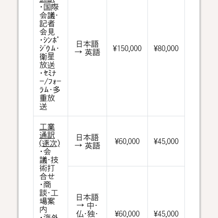
・国際
会議･
記者
会見
・ｼﾝﾎﾟ
日本語
ｼﾞｳﾑ･
¥150,000
¥80,000
→ 英語
衛星
放送
・ｾﾐﾅ
ｰ/ﾌｫｰ
ﾗﾑ･多
重放
送
工業
通訳
日本語
¥60,000
¥45,000
(逐次)
→ 英語
・会
議･技
術打
合せ
・商
談･工
日本語
場案
→ 中･
内
仏･独･
¥60,000
¥45,000
・海外