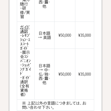
西･露･
随行
他
・研
修/実
習
ガイド
通訳
日本語
¥50,000
¥35,000
・ﾚｾﾌﾟ
→ 英語
ｼｮﾝ･ｴ
ｽｺｰﾄ
ｶﾞｲﾄﾞ
・展示
会ｺﾝ
ﾊﾟﾆｵﾝ
・ｼｮｯﾋﾟ
日本語
ﾝｸﾞｶﾞｲ
→ 中･
ﾄﾞ
仏･独･
¥50,000
¥35,000
・ｶﾞｲﾄﾞ
西･露･
通訳
他
(全有
資格
者)
※ 上記以外の言語につきましては、お
問い合わせ下さい。