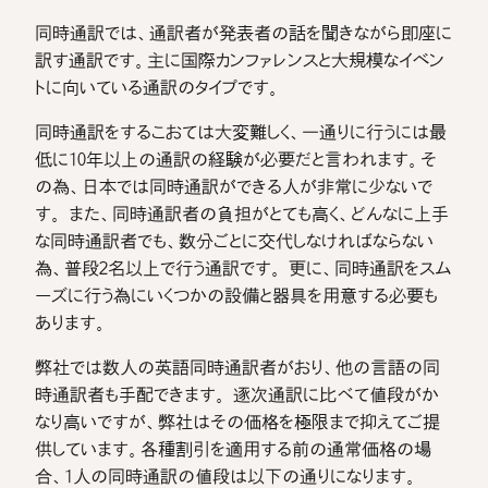
同時通訳では、通訳者が発表者の話を聞きながら即座に
訳す通訳です。主に国際カンファレンスと大規模なイベン
トに向いている通訳のタイプです。
同時通訳をするこおては大変難しく、一通りに行うには最
低に10年以上の通訳の経験が必要だと言われます。そ
の為、日本では同時通訳ができる人が非常に少ないで
す。 また、同時通訳者の負担がとても高く、どんなに上手
な同時通訳者でも、数分ごとに交代しなければならない
為、普段2名以上で行う通訳です。 更に、同時通訳をスム
ーズに行う為にいくつかの設備と器具を用意する必要も
あります。
弊社では数人の英語同時通訳者がおり、他の言語の同
時通訳者も手配できます。 逐次通訳に比べて値段がか
なり高いですが、弊社はその価格を極限まで抑えてご提
供しています。各種割引を適用する前の通常価格の場
合、1人の同時通訳の値段は以下の通りになります。